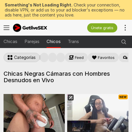
Something's Not Loading Right.
Check your connection,
disable VPN, or add us to your ad blocker's exceptions — no
ads here, just the content you love.
Únete gratis
Chicas
Parejas
Chicos
Trans
Categorías
Feed
Favoritos
M
Chicas Negras Cámaras con Hombres
Desnudos en Vivo