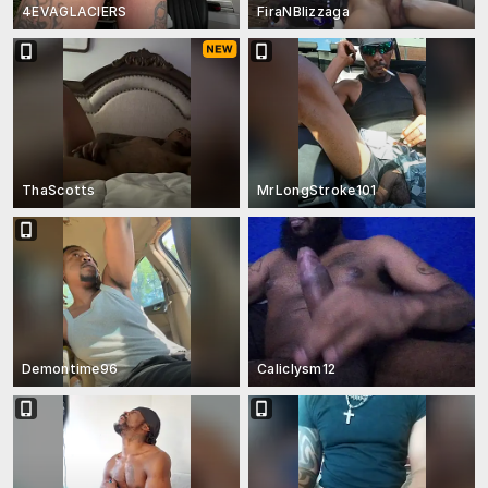
4EVAGLACIERS
FiraNBlizzaga
ThaScotts
MrLongStroke101
Demontime96
Caliclysm12