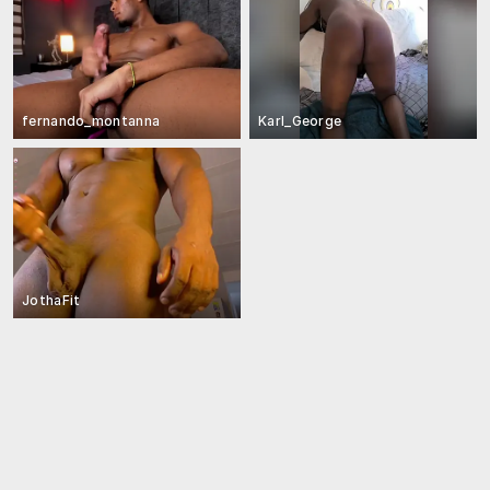
fernando_montanna
Karl_George
JothaFit