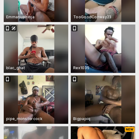
Emmanuelninja
TooGoodConway23
blac_ghat
Rex1035
pipe_monstercock
Bigpapiq