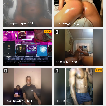
Shrimpsonspun661
mattias_soren_
lordbaron9
BBC-KING-100
RAWFREAKYVERSE
DKT-KE