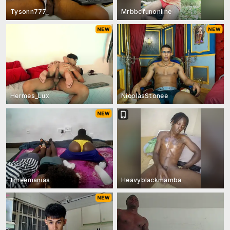
Tysonn777_
Mrbbcfunonline
Hermes_Lux
NicolasStonee
threemanias
Heavyblackmamba