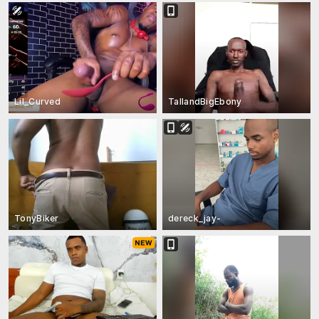
Lil_Curved
TallandBigEbony
TonyBiker
dereck_jay-