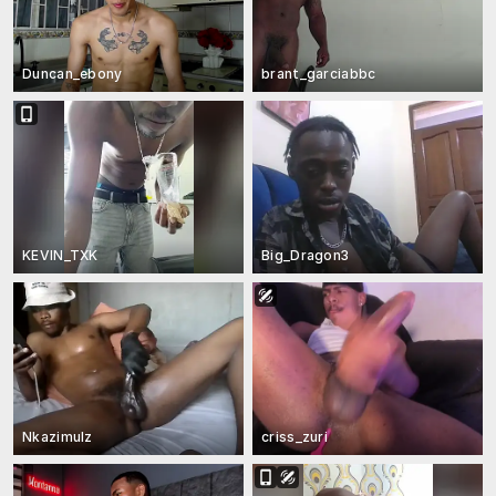
Duncan_ebony
brant_garciabbc
KEVIN_TXK
Big_Dragon3
Nkazimulz
criss_zuri